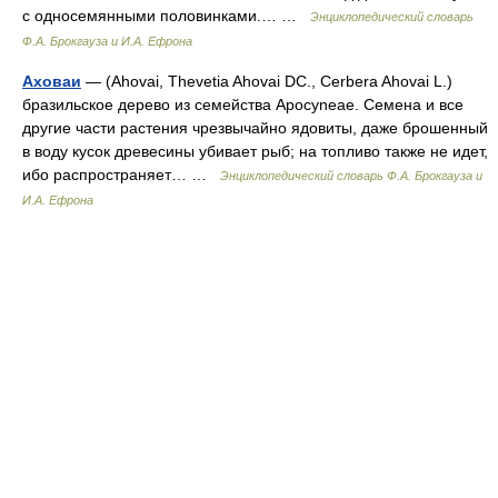
с односемянными половинками.… …
Энциклопедический словарь
Ф.А. Брокгауза и И.А. Ефрона
Аховаи
— (Ahovai, Thevetia Ahovai DC., Cerbera Ahovai L.)
бразильское дерево из семейства Apocyneae. Семена и все
другие части растения чрезвычайно ядовиты, даже брошенный
в воду кусок древесины убивает рыб; на топливо также не идет,
ибо распространяет… …
Энциклопедический словарь Ф.А. Брокгауза и
И.А. Ефрона