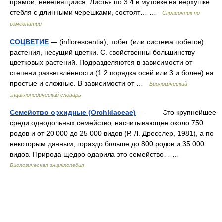
прямой, неветвящийся. Листья по 3 4 в мутовке на верхушке
стебля с длинными черешками, состоят… …
Справочник по
гомеопатии
СОЦВЕТИЕ
— (inflorescentia), побег (или система побегов)
растения, несущий цветки. С. свойственны большинству
цветковых растений. Подразделяются в зависимости от
степени разветвлённости (1 2 порядка осей или 3 и более) на
простые и сложные. В зависимости от …
Биологический
энциклопедический словарь
Семейство орхидные (Orchidaceae)
— Это крупнейшее
среди однодольных семейство, насчитывающее около 750
родов и от 20 000 до 25 000 видов (Р. Л. Дресслер, 1981), а по
некоторым данным, гораздо больше до 800 родов и 35 000
видов. Природа щедро одарила это семейство… …
Биологическая энциклопедия