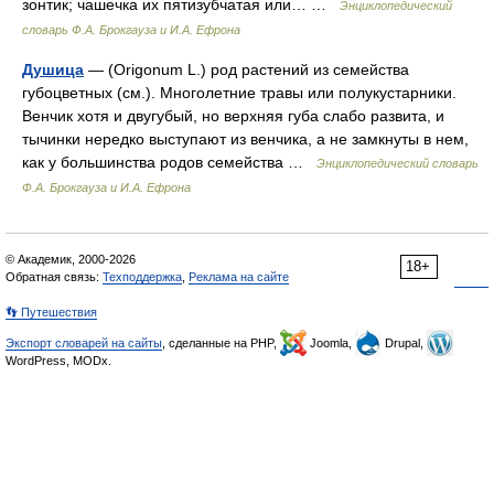
зонтик; чашечка их пятизубчатая или… …
Энциклопедический
словарь Ф.А. Брокгауза и И.А. Ефрона
Душица
— (Origonum L.) род растений из семейства
губоцветных (см.). Многолетние травы или полукустарники.
Венчик хотя и двугубый, но верхняя губа слабо развита, и
тычинки нередко выступают из венчика, а не замкнуты в нем,
как у большинства родов семейства …
Энциклопедический словарь
Ф.А. Брокгауза и И.А. Ефрона
© Академик, 2000-2026
18+
Обратная связь:
Техподдержка
,
Реклама на сайте
👣 Путешествия
Экспорт словарей на сайты
, сделанные на PHP,
Joomla,
Drupal,
WordPress, MODx.