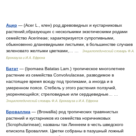
Ацер
— (Acer L., клен) род древовидных и кустарниковых
растений,образующих с несколькими экзотическими родами
семейство Acerineae; характеризуется супротивными,
обыкновенно дланевидными листьями, в большинстве случаев
зеленовато желтыми цветками,… …
Энциклопедический словарь Ф.А.
Брокгауза и И.А. Ефрона
Батат
— (Ipomaea Batatas Lam.) тропическое многолетнее
растение из семейства Convolvulaceae, разводимое в
настоящее время всюду под тропиками, а иногда и в
умеренном поясе. Стебель у этого растения ползучий,
укореняющийся; стреловидные или сердцевидные… …
Энциклопедический словарь Ф.А. Брокгауза и И.А. Ефрона
Броваллиа
— (Browallia) род тропических травянистых
растений и кустарников из семейства норичниковых
(Scrophularineae); названы так Линнеем в честь шведского
епископа Броваллия. Цветки собраны в пазушный ложный