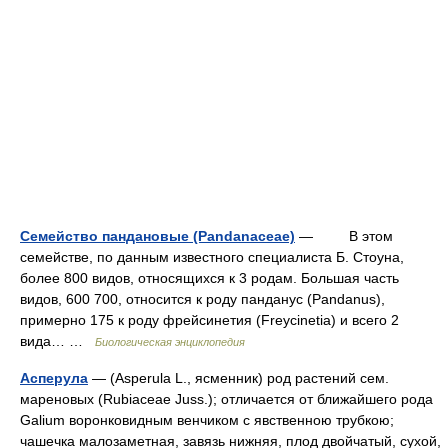
Семейство пандановые (Pandanaceae)
— В этом
семействе, по данным известного специалиста Б. Стоуна,
более 800 видов, относящихся к 3 родам. Большая часть
видов, 600 700, относится к роду панданус (Pandanus),
примерно 175 к роду фрейсинетия (Freycinetiа) и всего 2
вида… …
Биологическая энциклопедия
Асперула
— (Asperula L., ясменник) род растений сем.
мареновых (Rubiaceae Juss.); отличается от ближайшего рода
Galium воронковидным венчиком с явственною трубкою;
чашечка малозаметная, завязь нижняя, плод двойчатый, сухой,